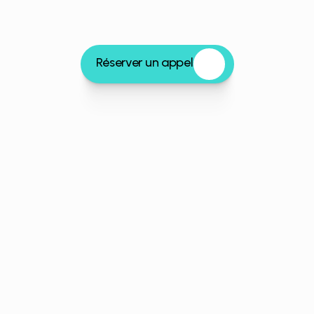
Réserver un appel
Notre mission
Performance logistique
Réduction du turnover
Passez
de
simples
livraisons
à
une
expérience
client
premium.