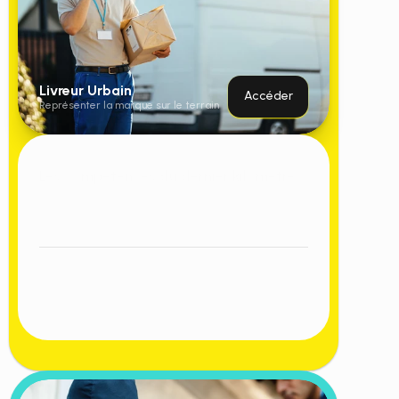
Livreur Urbain
Accéder
Représenter la marque sur le terrain
Accéder
Les compétences du dernier kilomètre.
Posture
Éco-conduite
Performance
Expérience client
Communication
Former des livreurs capables de représenter 
votre marque sur le terrain. Les participants 
développent les compétences clés pour assurer 
une livraison professionnelle et qualitative. 
Formation en 7h.