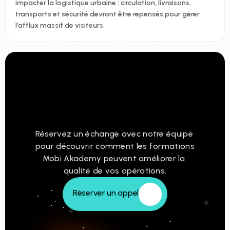
impacter la logistique urbaine : circulation, livraisons, 
transports et sécurité devront être repensés pour gérer 
l’afflux massif de visiteurs.
Professionnalisez vos
équipes terrain
Réservez un échange avec notre équipe 
pour découvrir comment les formations 
Mobi Akademy peuvent améliorer la 
qualité de vos opérations.
Réserver un appel