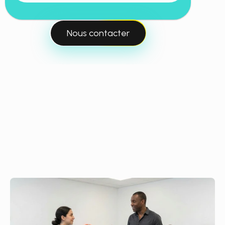
Nous contacter
Mobi Akademy
L'académie
de
référence
du
dernier
kilomètre