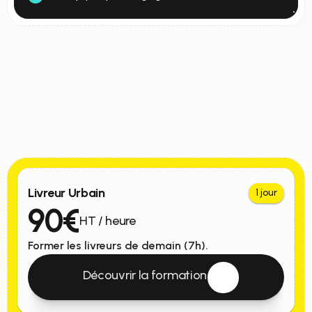
Formations Certifiées Qualiopi
Nos
Offres
Mobi+
Livreur Urbain
1 jour
90€
HT / heure
Former les livreurs de demain (7h).
 Découvrir la formation