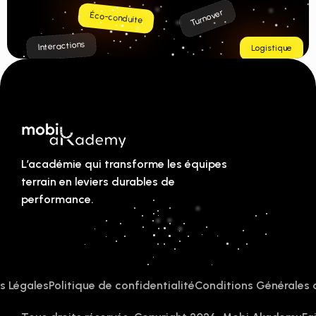
Turnover
Éco-conduite
Interactions
Logistique
L’académie qui transforme les équipes 
terrain en leviers durables de 
performance.
s Légales
Politique de confidentialité
Conditions Générales 