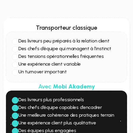
Transporteur classique
Des livreurs peu préparés à la relation client
Des chefs d’équipe qui managent à l’instinct
Des tensions opérationnelles fréquentes
Une expérience client variable
Un turnover important
Avec 
Mobi Akademy
Des livreurs plus professionnels
Des chefs d’équipe capables d’encadrer 
efficacement
Une meilleure cohérence des pratiques terrain
Une expérience client plus qualitative
Des équipes plus engagées