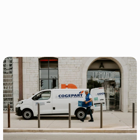
performances,
boostez
votre
marque
employeur.