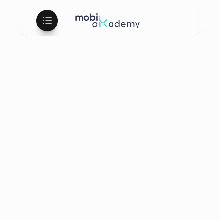
+1300 Livreurs / Chef d'équipe formés
Professionnalisez
vos
équipes
de
livraison
Transformez-les
en
Ambassadeurs.
.